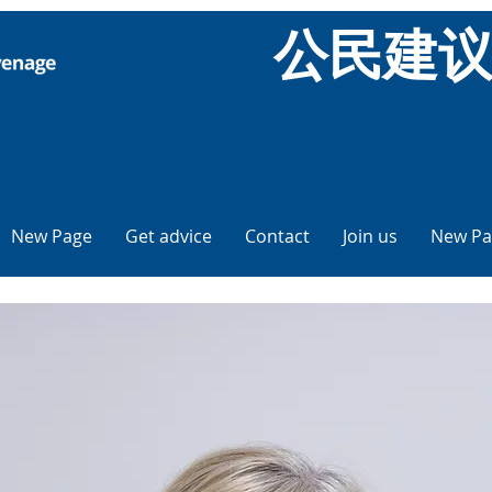
公民建
New Page
Get advice
Contact
Join us
New Pa