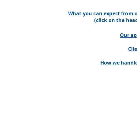
What you can expect from o
(click on the he
Our ap
Cli
How we handle