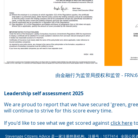
由金融行为监管局授权和监管 - FRN:61
Leadership self assessment 2025
We are proud to report that we have secured 'green, gree
wil
l continue to strive for this score every time.
If you'd like to see what we get scored against
click here
to
Stevenage Citizens Advice 是一家注册慈善机构。注册号：1077414 全国公