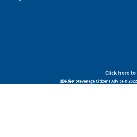
Click here
to 
版权所有 Stevenage Citizens Advic