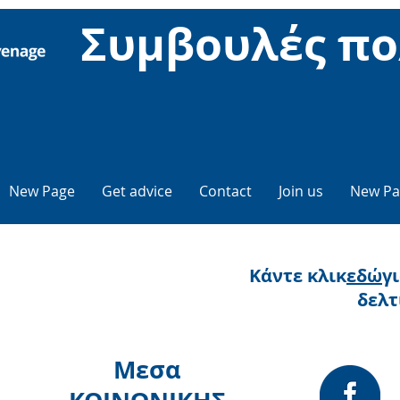
Συμβουλές πο
New Page
Get advice
Contact
Join us
New Pa
Κάντε κλικ
εδώ
γ
δελτ
Μεσα