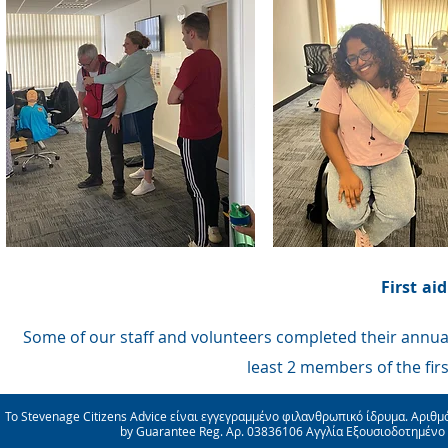
First ai
Some of our staff and volunteers completed their annual f
least 2 members of the first
Το Stevenage Citizens Advice είναι εγγεγραμμένο φιλανθρωπικό ίδρυμα. Αριθμ
by Guarantee Reg. Αρ. 03836106 Αγγλία Εξουσιοδοτημένο