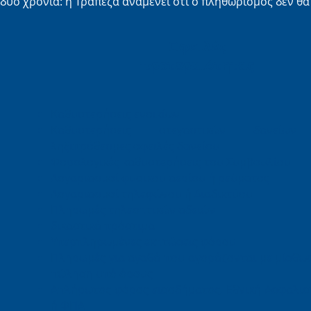
δύο χρόνια: η Τράπεζα αναμένει ότι ο πληθωρισμός δεν θα
Οφειλές
προτεραιότητας
Καθυστερήσεις ενοικίων
Καθυστερήσεις στεγαστικών δανείω
ληξιπρόθεσμες οφειλές δανείου
Φορολογικές καθυστερήσεις του Συμβουλίου
Λογαριασμοί φυσικού αερίου ή ρεύματος
Λογαριασμοί τηλεφώνου ή Διαδικτύου
Πληρωμές τηλεοπτικών αδειών
δικαστικά πρόστιμα
Υπερπληρωμένες εκπτώσεις φόρου
Πληρωμές για αγαθά που αγοράζονται με μίσθω
πώληση υπό όρους
Απλήρωτος φόρος εισοδήματος, Εθνική Ασφαλισ
ή ΦΠΑ