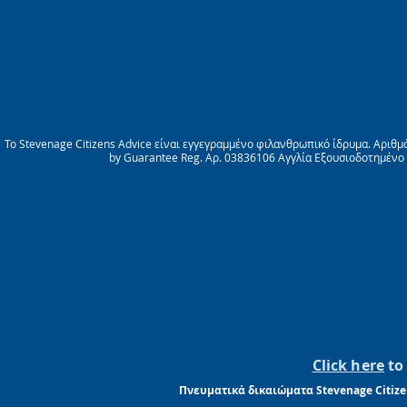
Απλήρωτη διατροφή παιδιού
Το Stevenage Citizens Advice είναι εγγεγραμμένο φιλανθρωπικό ίδρυμα. Αριθμ
by Guarantee Reg. Αρ. 03836106 Αγγλία Εξουσιοδοτημένο
Click here
to 
Πνευματικά δικαιώματα Stevenage Citize