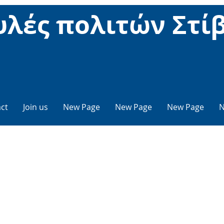
λές πολιτών Στί
ct
Join us
New Page
New Page
New Page
N