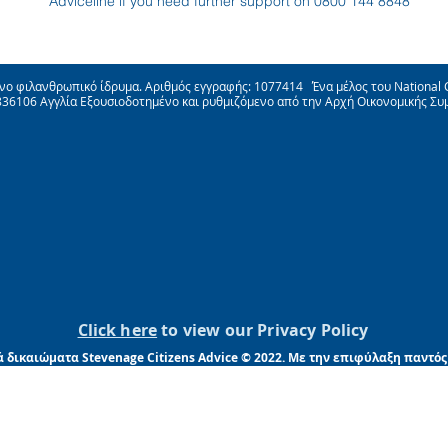
Adviceline if you need further support on 0800 144 8848
ένο φιλανθρωπικό ίδρυμα. Αριθμός εγγραφής: 1077414 Ένα μέλος του National C
3836106 Αγγλία Εξουσιοδοτημένο και ρυθμιζόμενο από την Αρχή Οικονομικής Συ
Click here
to view our Privacy Policy
 δικαιώματα Stevenage Citizens Advice © 2022. Με την επιφύλαξη παντός