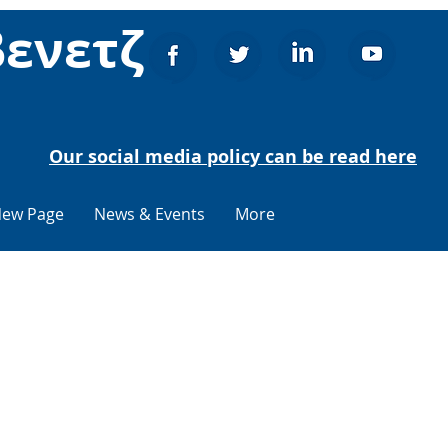
βενετζ
Our social media policy can be read here
ew Page
News & Events
More