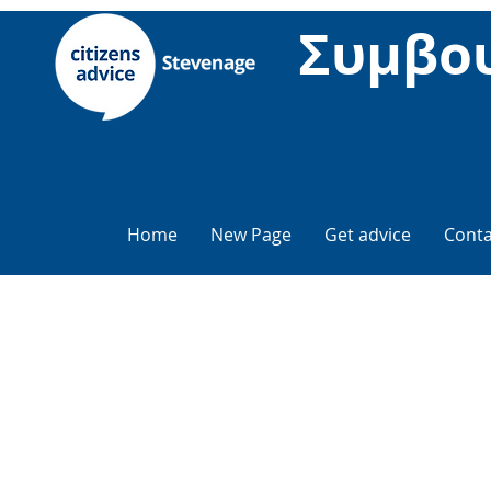
Συμβου
Home
New Page
Get advice
Conta