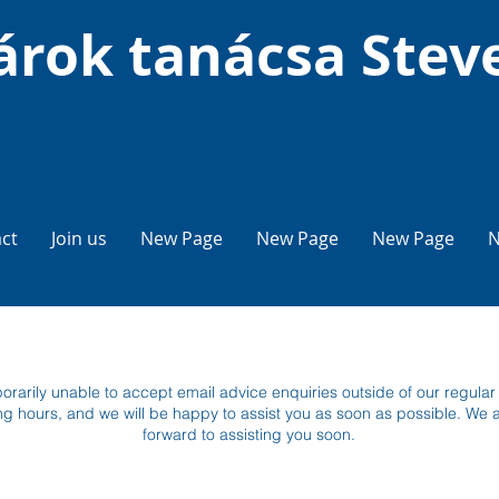
árok tanácsa Stev
ct
Join us
New Page
New Page
New Page
N
orarily unable to accept email advice enquiries outside of our regular
ng hours, and we will be happy to assist you as soon as possible. We
forward to assisting you soon.