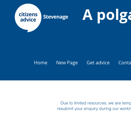
A polg
Home
New Page
Get advice
Conta
Due to limited resources, we are temp
resubmit your enquiry during our worki