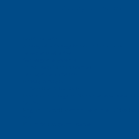
Elsőbbségi tartozások
Lakbérhátralék
Jelzáloghátralék vagy fedezett hitelhátralék
Tanács adóhátraléka
Gáz- vagy villanyszámlák
Telefon vagy internet számlák
TV-engedélyek kifizetése
Bírósági bírságok
Túlfizetett adójóváírások
Részletvétellel vagy feltételes eladással vásárolt 
fizetése
Meg nem fizetett jövedelemadó, Állambiztosítás 
ÁFA
Ki nem fizetett gyermektartás