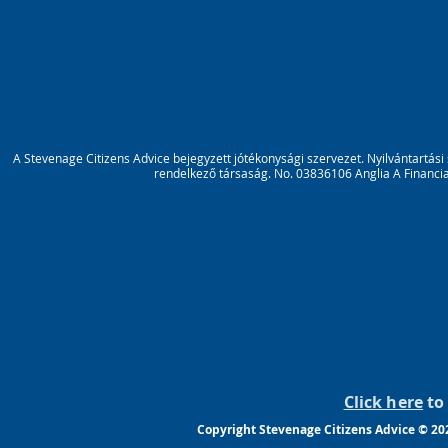
A Stevenage Citizens Advice bejegyzett jótékonysági szervezet. Nyilvántartá
rendelkező társaság. No. 03836106 Anglia A Financi
Click here
to 
Copyright Stevenage Citizens Advice © 20