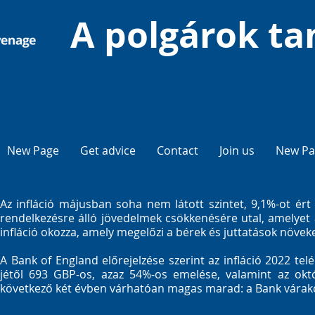
A polgárok ta
New Page
Get advice
Contact
Join us
New Pa
Az infláció májusban soha nem látott szintet, 9,1%-ot ért
rendelkezésre álló jövedelmek csökkenésére utal, amelyet 
infláció okozza, amely megelőzi a bérek és juttatások növe
A Bank of England előrejelzése szerint az infláció 2022 telé
jétől 693 GBP-os, azaz 54%-os emelése, valamint az októ
következő két évben várhatóan magas marad: a Bank várakozás