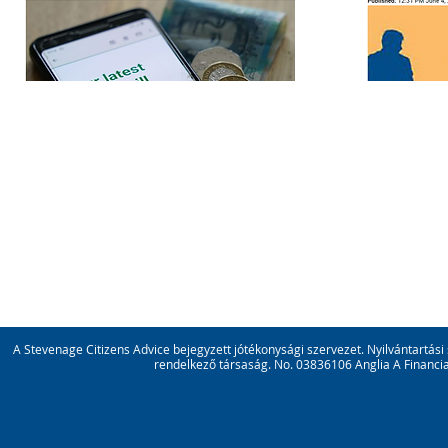
A Stevenage Citizens Advice bejegyzett jótékonysági szervezet. Nyilvántartá
rendelkező társaság. No. 03836106 Anglia A Financi