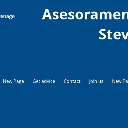
Asesoramen
Ste
New Page
Get advice
Contact
Join us
New Pa