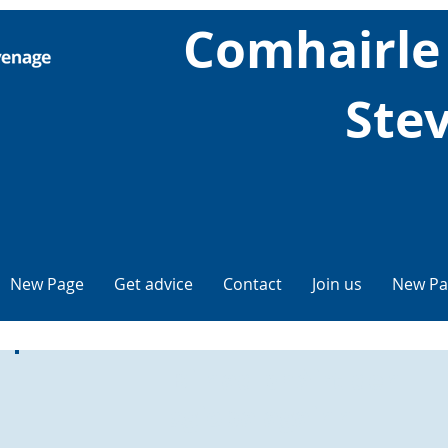
Comhairle
Ste
New Page
Get advice
Contact
Join us
New Pa
Bi nad phàirt den
sgioba againn