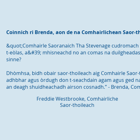
Coinnich ri Brenda, aon de na Comhairlichean Saor-t
&quot;Comhairle Saoranaich Tha Stevenage cudromach d
t-eòlas, a&#39; mhisneachd no an comas na duilgheadasa
sinne?
Dhòmhsa, bidh obair saor-thoileach aig Comhairle Saor-
adhbhar agus òrdugh don t-seachdain agam agus ged nach
an deagh shuidheachadh airson cosnadh.” - Brenda, Com
Freddie Westbrooke, Comhairliche
Saor-thoileach