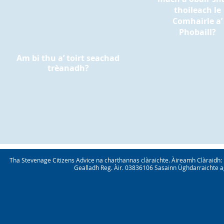
thoileach le
Comhairle a’
Phobaill?
Am bi thu a’ toirt seachad
trèanadh?
Tha Stevenage Citizens Advice na charthannas clàraichte. Àireamh Clàraid
Gealladh Reg. Àir. 03836106 Sasainn Ùghdarraichte ag