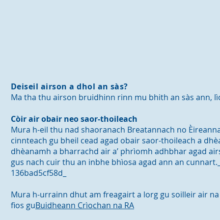
Deiseil airson a dhol an sàs?
Ma tha thu airson bruidhinn rinn mu bhith an sàs ann, l
Còir air obair neo saor-thoileach
Mura h-eil thu nad shaoranach Breatannach no Èireann
cinnteach gu bheil cead agad obair saor-thoileach a dh
dhèanamh a bharrachd air a’ phrìomh adhbhar agad airs
gus nach cuir thu an inbhe bhìosa agad ann an cunnart
136bad5cf58d_
Mura h-urrainn dhut am freagairt a lorg gu soilleir air n
fios gu
Buidheann Crìochan na RA