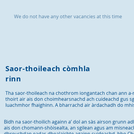
We do not have any other vacancies at this time
Saor-thoileach còmhla
rinn
Tha saor-thoileach na chothrom iongantach chan ann a-m
thoirt air ais don choimhearsnachd ach cuideachd gus sg
luachmhor fhaighinn. A bharrachd air àrdachadh do mh
Bidh na saor-thoilich againn a’ dol an sàs airson grunn ad
ais don chomann-shòisealta, an sgilean agus am misnea
dhreuchdan eadar-dhealaichte againn cuideachd, bho Cho