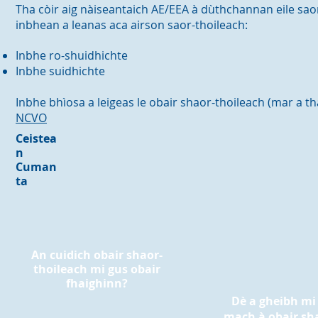
Tha còir aig nàiseantaich AE/EEA à dùthchannan eile sao
inbhean a leanas aca airson saor-thoileach:
Inbhe ro-shuidhichte
Inbhe suidhichte
Inbhe bhìosa a leigeas le obair shaor-thoileach (mar a t
NCVO
Ceistea
n
Cuman
ta
An cuidich obair shaor-
thoileach mi gus obair
fhaighinn?
Dè a gheibh mi 
mach à obair sh