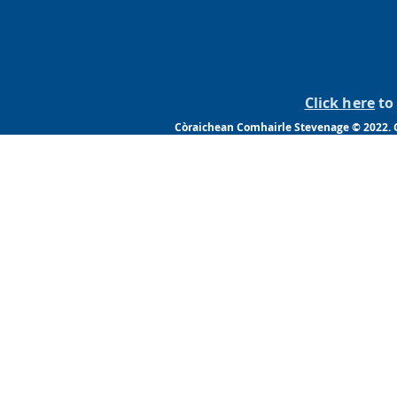
Click here
to 
Còraichean Comhairle Stevenage © 2022. G