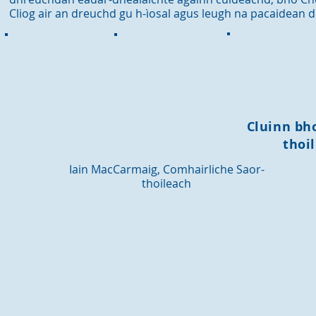
Cliog air an dreuchd gu h-ìosal agus leugh na pacaidean 
Comhairliche
Comhairliche
Saor-
saor-
saor-
thoileach
thoileach
thoileach
ionad-fàilte
coitcheann
sònraichte
Cluinn bho
thoil
Iain MacCarmaig, Comhairliche Saor-
thoileach