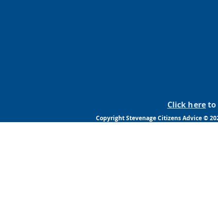
Click here
to 
Copyright Stevenage Citizens Advice © 202