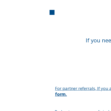
Face à faccia
If you ne
For partner referrals, If you 
form.