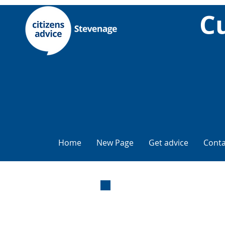
Cu
Home
New Page
Get advice
Conta
Cunsigli
email