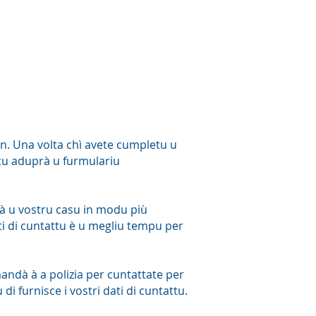
on. Una volta chì avete cumpletu u
ncu aduprà u furmulariu
tà u vostru casu in modu più
dati di cuntattu è u megliu tempu per
andà à a polizia per cuntattate per
di furnisce i vostri dati di cuntattu.