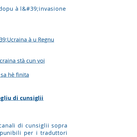
 dopu à l&#39;invasione
#39;Ucraina à u Regnu
craina stà cun voi
isa hè finita
gliu di cunsiglii
canali di cunsiglii sopra
unibili per i traduttori