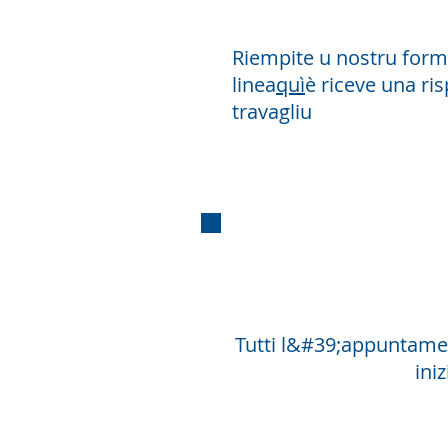
Riempite u nostru forma
linea
quì
è riceve una ris
travagliu
Tutti l&#39;appuntament
iniz