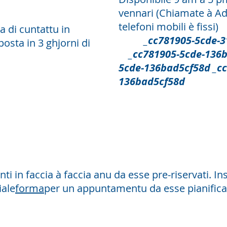
vennari
(Chiamate à Ad
telefoni mobili è fissi)
 di cuntattu in
_cc781905-5cde-319
posta in 3 ghjorni di
_cc781905-5cde-136b
5cde-136bad5cf58d _cc
136bad5cf58d
Face à
faccia
i in faccia à faccia anu da esse pre-riservati. In
iale
forma
per un appuntamentu da esse pianifica