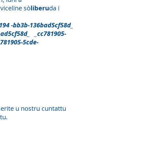
viceline sò
liberu
da i
4 -bb3b-136bad5cf58d_
ad5cf58d_ _cc781905-
781905-5cde-
serite u nostru cuntattu
tu.