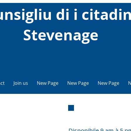
nsigliu di i citadin
Stevenage
ct
Join us
New Page
New Page
New Page
N
i per
Cun
Disponibile
9 am à 5 pm