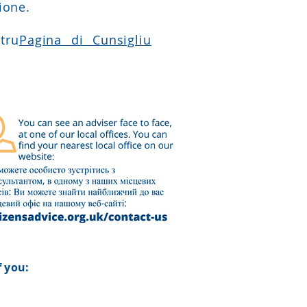
zione.
tru
Pagina di Cunsigliu
 you: