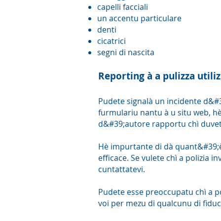
capelli facciali
un accentu particulare
denti
cicatrici
segni di nascita
Reporting à a pulizza utili
Pudete signalà un incidente d&#39
furmulariu nantu à u situ web, h
d&#39;autore rapportu chì duvete
Hè impurtante di dà quant&#39;è 
efficace. Se vulete chì a polizia 
cuntattatevi.
Pudete esse preoccupatu chì a pol
voi per mezu di qualcunu di fiduci