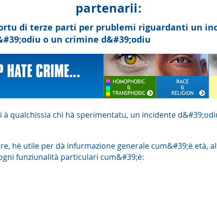
partenarii:
rtu di terze parti per prublemi riguardanti un in
&#39;odiu o un crimine d&#39;odiu
i à qualchissia chì hà sperimentatu, un incidente d&#39;od
e, hè utile per dà infurmazione generale cum&#39;è età, alt
 ogni funziunalità particulari cum&#39;è: