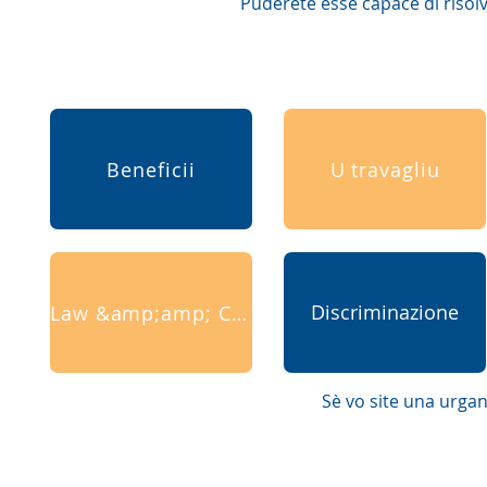
Puderete esse capace di risolv
Beneficii
U travagliu
Discriminazione
Law &amp;amp; Courts
Sè vo site una urga