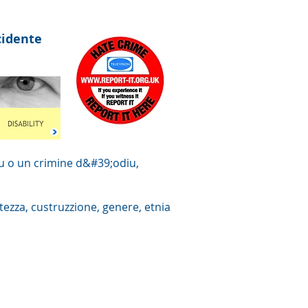
cidente
iu o un crimine d&#39;odiu,
ezza, custruzzione, genere, etnia