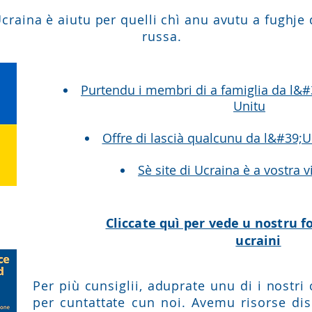
craina è aiutu per quelli chì anu avutu a fughje
russa.
Purtendu i membri di a famiglia da l&
Unitu
Offre di lascià qualcunu da l&#39;U
Sè site di Ucraina è a vostra v
Cliccate quì per vede u nostru fo
ucraini
Per più cunsiglii, aduprate unu di i nostri 
per cuntattate cun noi. Avemu risorse disp