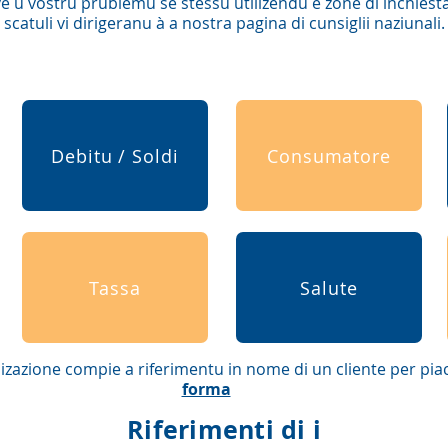
e u vostru prublemu sè stessu utilizendu e zone di inchiesta 
scatuli vi dirigeranu à a nostra pagina di cunsiglii naziunali.
Debitu / Soldi
Consumatore
Tassa
Salute
nizazione
compie
a riferimentu in nome di un cliente per pia
forma
Riferimenti di i