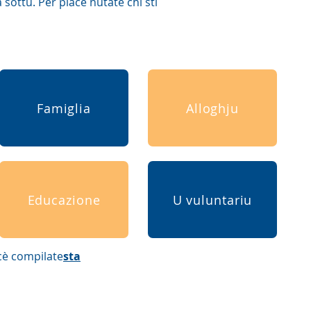
sottu. Per piacè nutate chì sti
Famiglia
Alloghju
Educazione
U vuluntariu
cè compilate
sta