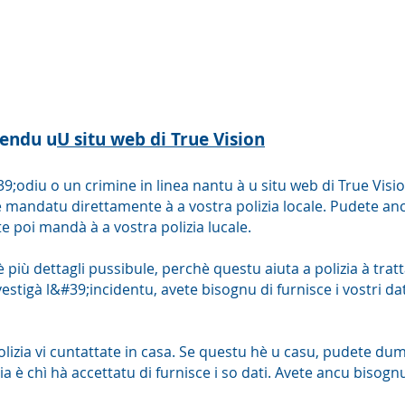
zendu u
U situ web di True Vision
;odiu o un crimine in linea nantu à u situ web di True Visi
è mandatu direttamente à a vostra polizia locale. Pudete a
 poi mandà à a vostra polizia lucale.
più dettagli pussibule, perchè questu aiuta a polizia à trat
investigà l&#39;incidentu, avete bisognu di furnisce i vostri 
izia vi cuntattate in casa. Se questu hè u casu, pudete dum
a è chì hà accettatu di furnisce i so dati. Avete ancu bisognu 