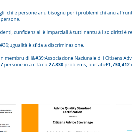
lii chì e persone anu bisognu per i prublemi chì anu affrunta
e persone.
enti, cunfidenziali è imparziali à tutti nantu à i so diritti è 
39;ugualità è sfida a discriminazione.
n membru di l&#39;Associazione Naziunale di i Citizens Adv
07
persone in a cità cù
27.830
problems, purtatu
£1,730,412
Accreditazioni è Legalità