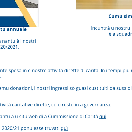
Cumu sim
Incuntrà u nostru 
rtu annuale
è a squadr
 nantu à i nostri
020/2021.
 spesa in e nostre attività dirette di carità. In i tempi più 
.
 donazioni, i nostri ingressi sò guasi custituiti da sussidi è
ività caritative dirette, cù u restu in a governanza.
 nantu à u situ web di a Cummissione di Carità
quì
.
arii 2020/21 ponu esse truvati
quì