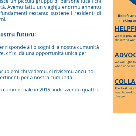
isce un picculu gruppu di persone lucali chì
ità. Avemu fattu un viaghju enormu annantu
 fundamenti restanu: sustene i residenti di
mi.
ostru futuru:
r risponde à i bisogni di a nostra cumunità
e, chì ci dà una opportunità unica per
prublemi chì vedemu, ci rivisemu ancu noi
pertinenti per a nostra cumunità.
a cummerciale in 2019, indirizzendu quattru