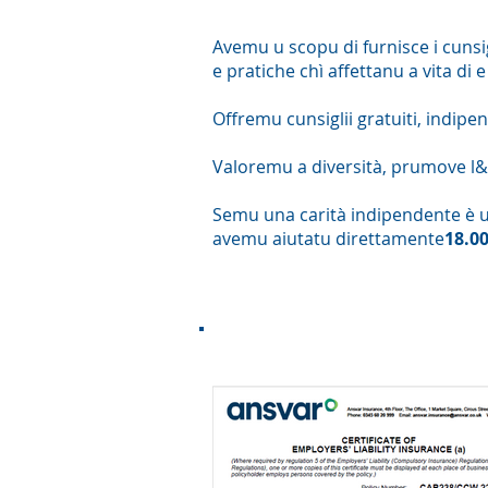
Avemu u scopu di furnisce i cunsig
e pratiche chì affettanu a vita di 
Offremu cunsiglii gratuiti, indipend
Valoremu a diversità, prumove l&#
Semu una carità indipendente è u
avemu aiutatu direttamente
18.0