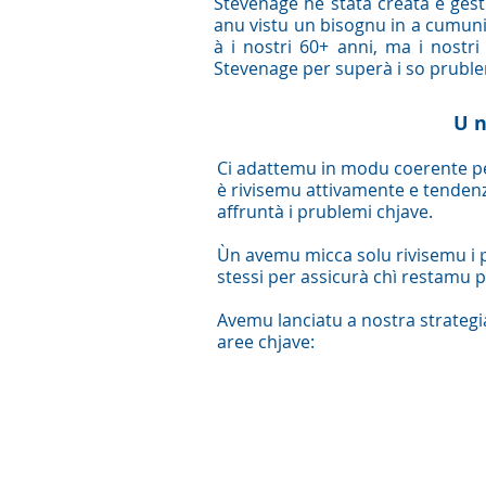
Stevenage hè stata creata è gest
anu vistu un bisognu in a cumun
à i nostri 60+ anni, ma i nostri
Stevenage per superà i so pruble
U n
Ci adattemu in modu coerente pe
è rivisemu attivamente e tendenz
affruntà i prublemi chjave.
Ùn avemu micca solu rivisemu i 
stessi per assicurà chì restamu 
Avemu lanciatu a nostra strategi
aree chjave: