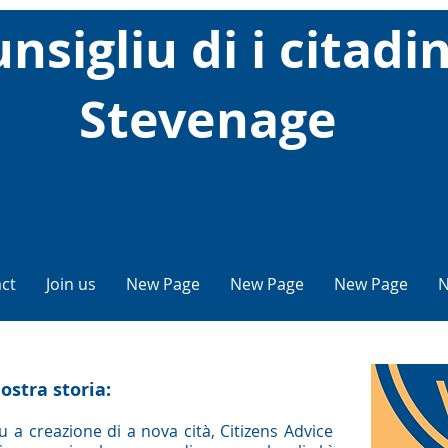
nsigliu di i citadin
Stevenage
ct
Join us
New Page
New Page
New Page
N
ostra storia:
u a creazione di a nova cità, Citizens Advice