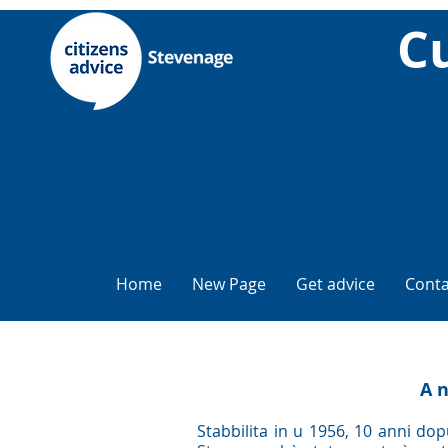
Cu
Home
New Page
Get advice
Conta
A n
Stabbilita in u 1956, 10 anni dop