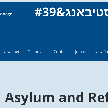
New Page
Get advice
Contact
Join us
New Pa
Asylum and Re