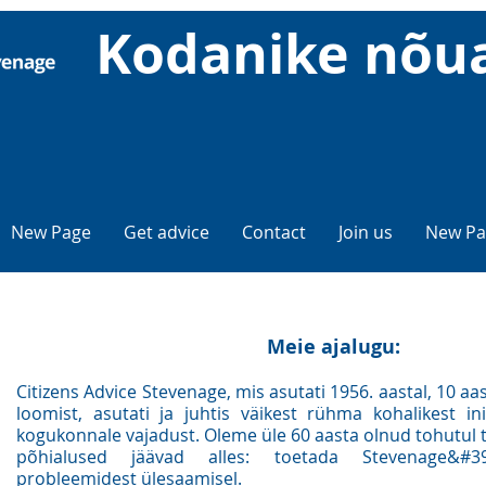
Kodanike nõu
New Page
Get advice
Contact
Join us
New Pa
Meie ajalugu:
Citizens Advice Stevenage, mis asutati 1956. aastal, 10 aa
loomist, asutati ja juhtis väikest rühma kohalikest in
kogukonnale vajadust. Oleme üle 60 aasta olnud tohutul 
põhialused jäävad alles: toetada Stevenage&#3
probleemidest ülesaamisel.