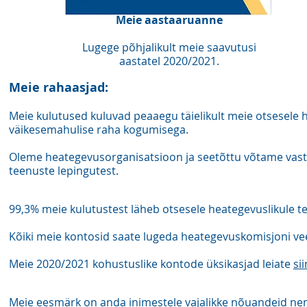
Meie aastaaruanne
Lugege põhjalikult meie saavutusi
aastatel 2020/2021.
Meie rahaasjad:
Meie kulutused kuluvad peaaegu täielikult meie otsesele h
väikesemahulise raha kogumisega.
Oleme heategevusorganisatsioon ja seetõttu võtame vastu 
teenuste lepingutest.
99,3% meie kulutustest läheb otsesele heategevuslikule te
Kõiki meie kontosid saate lugeda heategevuskomisjoni ve
Meie 2020/2021 kohustuslike kontode üksikasjad leiate
sii
Meie eesmärk on anda inimestele vajalikke nõuandeid ne