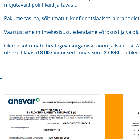
mõjutavaid poliitikaid ja tavasid.
Pakume tasuta, sõltumatut, konfidentsiaalset ja erapoolet
Väärtustame mitmekesisust, edendame võrdsust ja vaidlu
Oleme sõltumatu heategevusorganisatsioon ja National Ass
otseselt kaasa
18 007
inimesed linnas koos
27 830
problem
Akredite