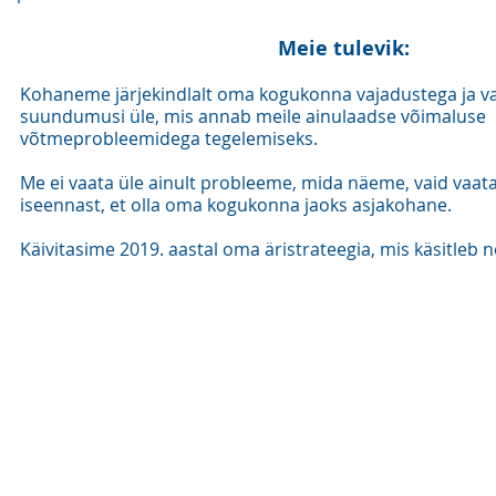
Meie tulevik:
Kohaneme järjekindlalt oma kogukonna vajadustega ja va
suundumusi üle, mis annab meile ainulaadse võimaluse
võtmeprobleemidega tegelemiseks.
Me ei vaata üle ainult probleeme, mida näeme, vaid vaat
iseennast, et olla oma kogukonna jaoks asjakohane.
Käivitasime 2019. aastal oma äristrateegia, mis käsitleb 