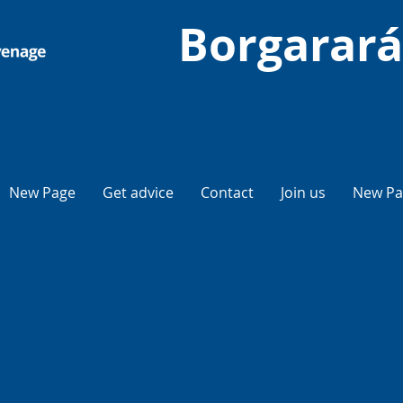
Borgarará
New Page
Get advice
Contact
Join us
New Pa