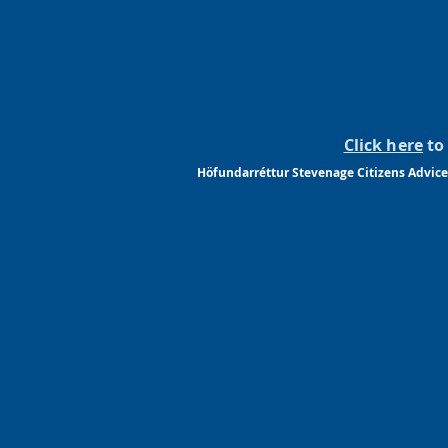
Click here
to 
Höfundarréttur Stevenage Citizens Advice 