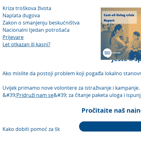
Kriza troškova života
Naplata dugova
Zakon o smanjenju beskućništva
Nacionalni tjedan potrošača
Prijevare
Let otkazan ili kasni?
Jeste li s
Ako mislite da postoji problem koji pogađa lokalno stanovn
Uvijek primamo nove volontere za istraživanje i kampanje. 
&#39;
Pridruži nam se
&#39; za čitanje paketa uloga i ispun
Pročitajte naš najn
Kako dobiti pomoć za školske troškove | 8. kolovoza 2022. 