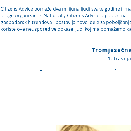
Citizens Advice pomaže dva milijuna ljudi svake godine i im
druge organizacije. Nationally Citizens Advice u poduzimanju
gospodarskih trendova i postavlja nove ideje za poboljšanje 
koriste ove neusporedive dokaze ljudi kojima pomažemo kako
Tromjesečna
1. travnja
KLI
DOBITAK PRIHODA
402 239
funti