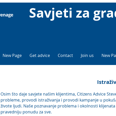
Savjeti za gr
New Page
Get advice
Contact
Join us
New Pa
Istraži
Osim što daje savjete našim klijentima, Citizens Advice Ste
probleme, provodi istraživanja i provodi kampanje u pokušaj
živote ljudi. Naše poznavanje problema i okolnosti klijen
pravedniju ponudu za sve.