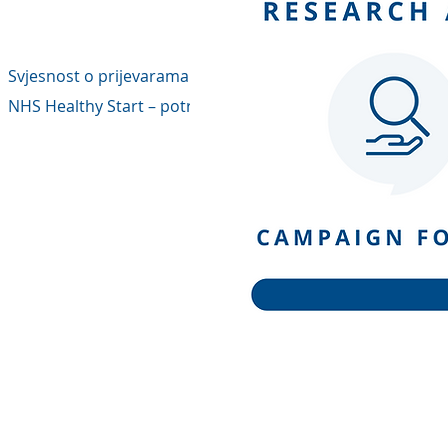
Pročitajte naše p
Svjesnost o prijevarama Petnaest dana | 13. – 26. lipnja 20
NHS Healthy Start – potražite pomoć za kupnju zdrave hrane