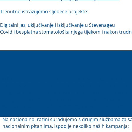
Trenutno istražujemo sljedeće projekte:
Digitalni jaz, uključivanje i isključivanje u Stevenageu
Covid i besplatna stomatološka njega tijekom i nakon trud
U Citizens Advice Stevenage prikupljamo dokaze o problemima
prepoznavanje i rješavanje problema koji pogađaju lokaln
osigurali da su ljudi informirani o svojim pravima i koris
uslugama. Također koristimo niz medijskih kuća kako bismo
Kampanja nam pomaže i kod mnogo više ljudi koji nam nisu d
Na nacionalnoj razini surađujemo s drugim službama za s
nacionalnim pitanjima. Ispod je nekoliko naših kampanja: