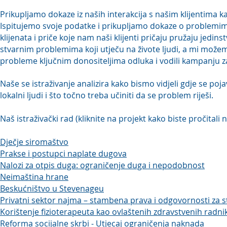
Prikupljamo dokaze iz naših interakcija s našim klijentima ka
Ispitujemo svoje podatke i prikupljamo dokaze o problemima
klijenata i priče koje nam naši klijenti pričaju pružaju jedi
stvarnim problemima koji utječu na živote ljudi, a mi možem
probleme ključnim donositeljima odluka i vodili kampanju 
Naše se istraživanje analizira kako bismo vidjeli gdje se poj
lokalni ljudi i što točno treba učiniti da se problem riješi.
Naš istraživački rad (kliknite na projekt kako biste pročitali 
Dječje siromaštvo
Prakse i postupci naplate dugova
Nalozi za otpis duga: ograničenje duga i nepodobnost
Neimaština hrane
Beskućništvo u Stevenageu
Privatni sektor najma – stambena prava i odgovornosti za 
Korištenje fizioterapeuta kao ovlaštenih zdravstvenih radnik
Reforma socijalne skrbi - Utjecaj ograničenja naknada