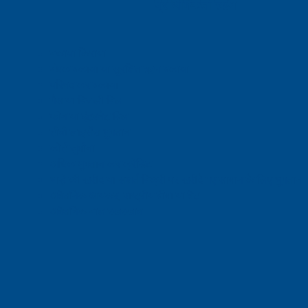
प्राथमिकता ऋण
बकाया किराया
बंधक बकाया या सुरक्षित ऋण बकाया
परिषद कर बकाया
गैस या बिजली बिल
फोन या इंटरनेट बिल
टीवी लाइसेंस भुगतान
कोर्ट जुर्माना
अधिक भुगतान कर क्रेडिट
भाड़े की खरीद या सशर्त बिक्री पर खरीदे गए सामान के लिए भुगतान
अवैतनिक आयकर, राष्ट्रीय बीमा या वैट
अवैतनिक बाल रखरखाव