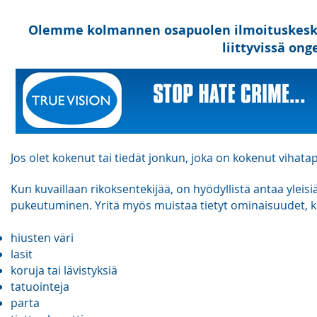
Olemme kolmannen osapuolen ilmoituskesku
liittyvissä ong
Jos olet kokenut tai tiedät jonkun, joka on kokenut vihatap
Kun kuvaillaan rikoksentekijää, on hyödyllistä antaa yleisiä 
pukeutuminen. Yritä myös muistaa tietyt ominaisuudet, k
hiusten väri
lasit
koruja tai lävistyksiä
tatuointeja
parta