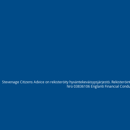
Stevenage Citizens Advice on rekisteröity hyväntekeväisyysjärjestö. Rekisteröi
Nro 03836106 Englanti Financial Cond