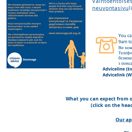
Vaihtoeh
neuvontasivu
l
What you can expect from o
(click on the he
Our ap