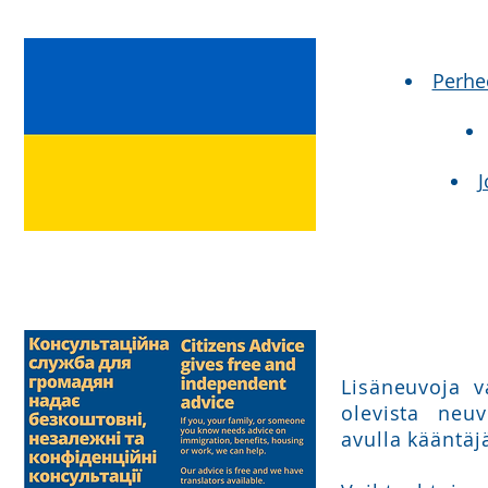
Perhe
J
Lisäneuvoja v
olevista neu
avulla kääntä