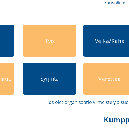
kansallisel
Työ
Velka/Raha
Syrjintä
Laki ja tuomioistuimet
Verottaa
Jos olet organisaatio
viimeistely
a suos
Kumppa