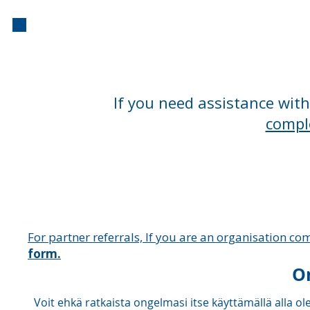
Kasvokkain
If you need assistance wit
compl
For partner referrals, If you are an organisation comp
form.
O
Voit ehkä ratkaista ongelmasi itse käyttämällä alla o