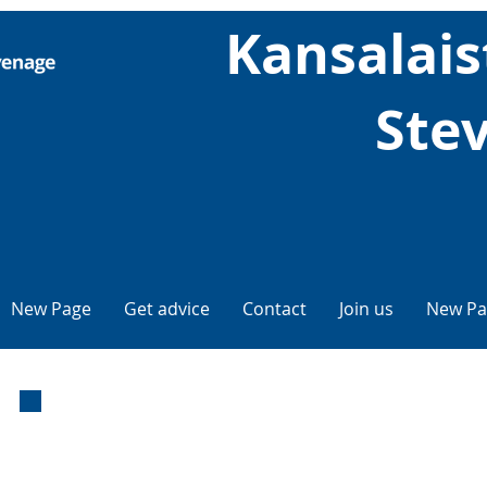
Kansalais
Ste
New Page
Get advice
Contact
Join us
New Pa
Sähköposti
neuvoja