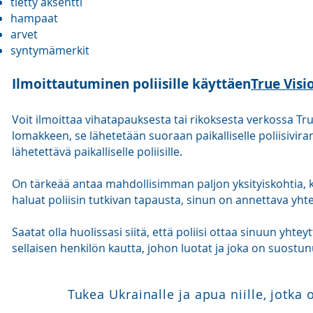
tietty aksentti
hampaat
arvet
syntymämerkit
Ilmoittautuminen poliisille käyttäen
True Visi
Voit ilmoittaa vihatapauksesta tai rikoksesta verkossa Tru
lomakkeen, se lähetetään suoraan paikalliselle poliisivir
lähetettävä paikalliselle poliisille.
On tärkeää antaa mahdollisimman paljon yksityiskohtia, 
haluat poliisin tutkivan tapausta, sinun on annettava yhte
Saatat olla huolissasi siitä, että poliisi ottaa sinuun yhte
sellaisen henkilön kautta, johon luotat ja joka on suostu
Tukea Ukrainalle ja apua niille, jot