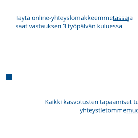
Täytä online-yhteyslomakkeemme
tässä
ja
saat vastauksen 3 työpäivän kuluessa
Ka
Kaikki kasvotusten tapaamiset t
yhteystietomme
muo