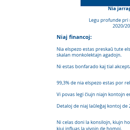
Nia jarra
Legu profunde pri n
2020/20
Niaj financoj:
Nia elspezo estas preskaŭ tute els
skalan monkolektajn agadojn.
Ni estas bonfarado kaj tial akcept
99,3% de nia elspezo estas por re
Vi povas legi ĉiujn niajn kontojn 
Detaloj de niaj laŭleĝaj kontoj d
Ni celas doni la konsilojn, kiujn ho
kiuj influas la vivojn de homoj.