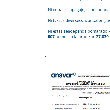
Ni donas senpagajn, sendependajn, 
Ni taksas diversecon, antaŭenigas
Ni estas sendependa bonfarado kaj
007
homoj en la urbo kun
27.830