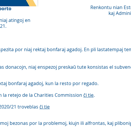
Renkontu nian Est
porto
kaj Admin
iaj atingoj en
21.
pezita por niaj rektaj bonfaraj agadoj. En pli lastatempaj t
as donacojn, niaj enspezoj preskaŭ tute konsistas el subvenc
ktaj bonfaraj agadoj, kun la resto por regado.
en la retejo de la Charities Commission
ĉi tie
.
e 2020/21 troveblas
ĉi tie
moj bezonas por la problemoj, kiujn ili alfrontas, kaj plibonigi