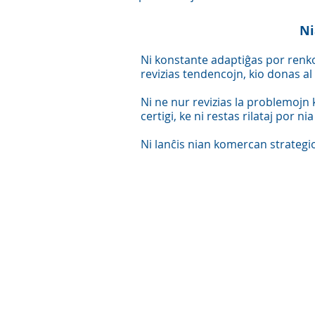
Ni
Ni konstante adaptiĝas por renk
revizias tendencojn, kio donas al 
Ni ne nur revizias la problemojn k
certigi, ke ni restas rilataj por 
Ni lanĉis nian komercan strategio