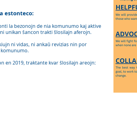
a estonteco:
onti la bezonojn de nia komunumo kaj aktive
ni unikan ŝancon trakti ŝlosilajn aferojn.
iujn ni vidas, ni ankaŭ revizias nin por
nia komunumo.
n en 2019, traktante kvar ŝlosilajn areojn: