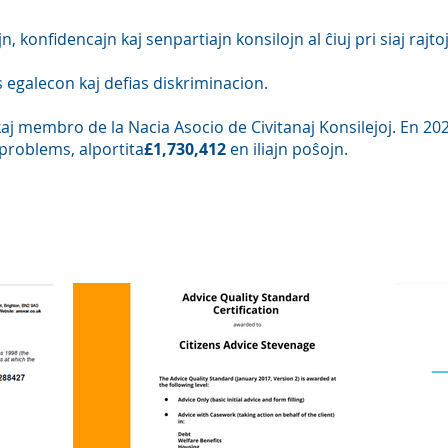
konfidencajn kaj senpartiajn konsilojn al ĉiuj pri siaj rajto
 egalecon kaj defias diskriminacion.
 membro de la Nacia Asocio de Civitanaj Konsilejoj. En 202
problems, alportita
£1,730,412
en iliajn poŝojn.
Akreditoj kaj Laŭleĝecoj