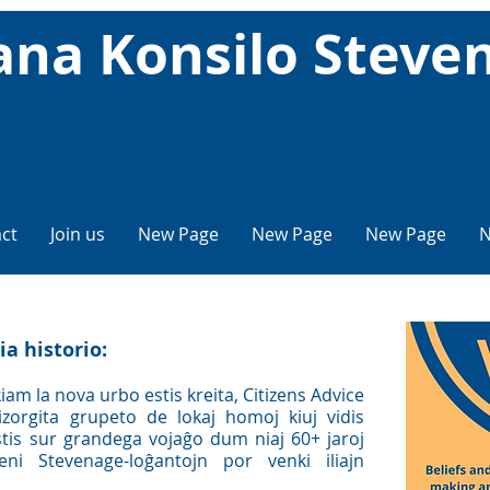
tana Konsilo Steve
ct
Join us
New Page
New Page
New Page
N
ia historio:
kiam la nova urbo estis kreita, Citizens Advice
rizorgita grupeto de lokaj homoj kiuj vidis
is sur grandega vojaĝo dum niaj 60+ jaroj
eni Stevenage-loĝantojn por venki iliajn