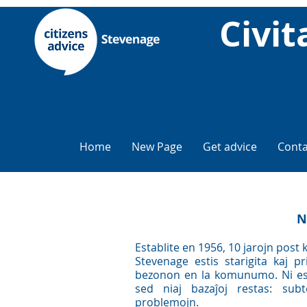
Civi
Home
New Page
Get advice
Conta
N
Establite en 1956, 10 jarojn post 
Stevenage estis starigita kaj p
bezonon en la komunumo. Ni est
sed niaj bazaĵoj restas: subt
problemojn.