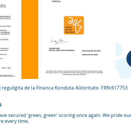
aj reguligita de la Financa Konduta Aŭtoritato- FRN:617753
5
ave secured 'green, green' scoring once again. We pride ou
ore every time.