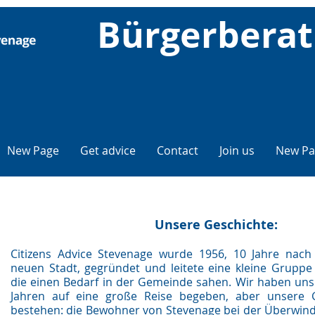
Bürgerberat
New Page
Get advice
Contact
Join us
New Pa
Unsere Geschichte:
Citizens Advice Stevenage wurde 1956, 10 Jahre nac
neuen Stadt, gegründet und leitete eine kleine Gruppe
die einen Bedarf in der Gemeinde sahen. Wir haben uns
Jahren auf eine große Reise begeben, aber unsere 
bestehen: die Bewohner von Stevenage bei der Überwin