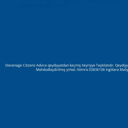
Ödənişsiz uşaq baxımı
Stevenage Citizens Advice qeydiyyatdan keçmiş Xeyriyyə Təşkilatıdır. Qeydiy
Məhdudlaşdırılmış şirkət. Nömrə 03836106 İngiltərə Maliyy