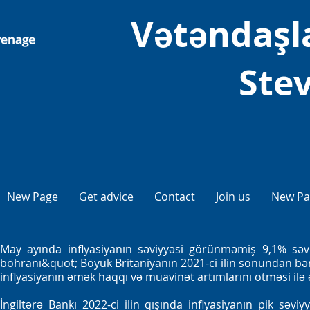
Vətəndaşl
Ste
New Page
Get advice
Contact
Join us
New Pa
May ayında inflyasiyanın səviyyəsi görünməmiş 9,1% səviy
böhranı&quot; Böyük Britaniyanın 2021-ci ilin sonundan bəri 
inflyasiyanın əmək haqqı və müavinət artımlarını ötməsi ilə ə
İngiltərə Bankı 2022-ci ilin qışında inflyasiyanın pik səv