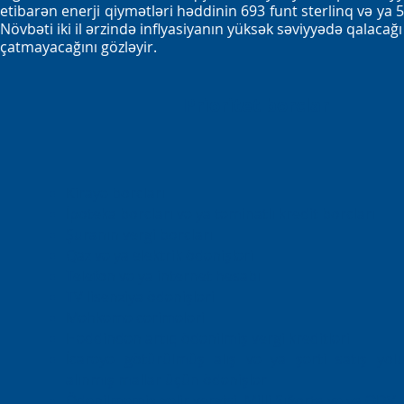
etibarən enerji qiymətləri həddinin 693 funt sterlinq və y
Növbəti iki il ərzində inflyasiyanın yüksək səviyyədə qalacağı
çatmayacağını gözləyir.
Prioritet borclar
Kirayə borcları
İpoteka borcları və ya təminatlı kredit borcları
Şuranın vergi borcları
Qaz və ya elektrik ödənişləri
Telefon və ya internet hesabı
TV lisenziya ödənişləri
Məhkəmə cərimələri
Həddindən artıq ödənilmiş vergi kreditləri
İcarəyə götürülmüş alış və ya şərti satış yolu
alınmış mallar üçün ödənişlər
Ödənilməmiş gəlir vergisi, Milli Sığorta və ya ƏDV