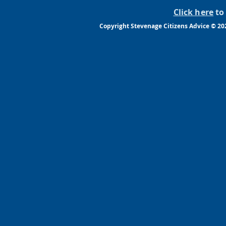
Click here
to 
Copyright Stevenage Citizens Advice © 20