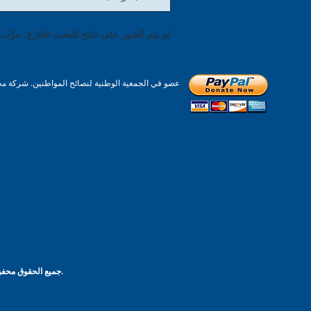
لم يتم العثور على نتائج للبحث الفارغ. جرِّب بح
حقوق الطبع والنشر Stevenage Citizens Advice © 2022. جميع الحقوق محفوظة. تصميم الموقع من قبل أستون تشامبرز.