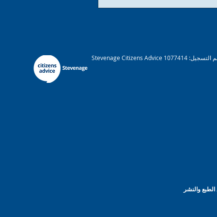
Stevenage Citizens Advice هي مؤسسة خيرية مسجلة. رقم التسجيل: 1077414 A عضو في الجمعية الوطنية لنصائح المواطنين. شركة محدودة بضمان ريج. رقم 03836106 إنجلترا مرخصة ومنظمة