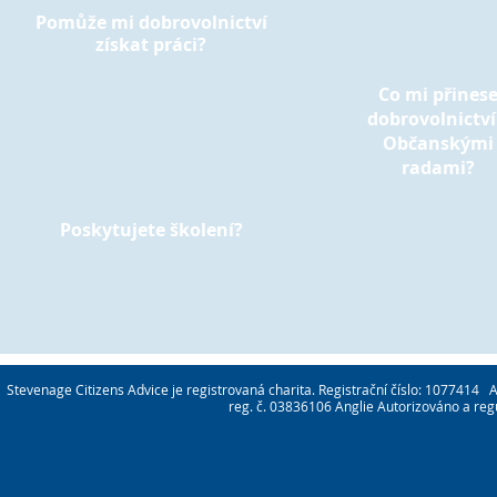
Pomůže mi dobrovolnictví
získat práci?
Co mi přines
dobrovolnictví
Občanskými
radami?
Poskytujete školení?
Stevenage Citizens Advice je registrovaná charita. Registrační číslo: 1077414
reg. č. 03836106 Anglie Autorizováno a re