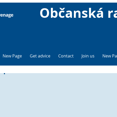
Občanská r
New Page
Get advice
Contact
Join us
New Pa
Staňte se součástí
našeho týmu
Naši místní kancelář tvoří 30 zaměstnanců a 46 oddaný
dobrovolníků. Náš tým se neustále rozšiřuje.