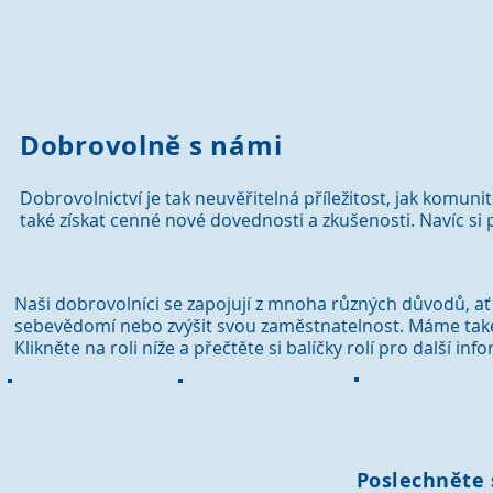
Dobrovolně s námi
Dobrovolnictví je tak neuvěřitelná příležitost, jak komunit
také získat cenné nové dovednosti a zkušenosti. Navíc si 
Naši dobrovolníci se zapojují z mnoha různých důvodů, ať u
sebevědomí nebo zvýšit svou zaměstnatelnost. Máme také 
Klikněte na roli níže a přečtěte si balíčky rolí pro další inf
Všeobecný
Specializovan
Dobrovolník
dobrovolný
ý dobrovolný
na recepci
poradce
poradce
Poslechněte 