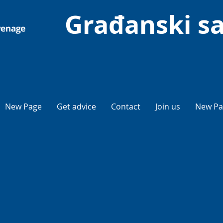
Građanski sa
New Page
Get advice
Contact
Join us
New Pa